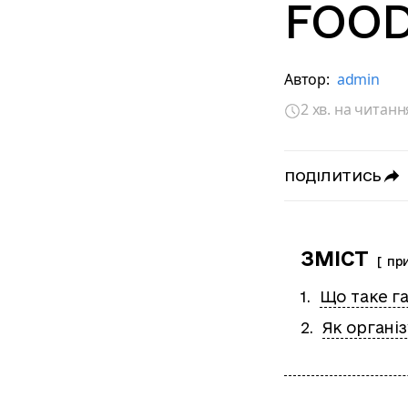
FOO
Автор:
admin
2 хв. на читанн
ПОДІЛИТИСЬ
ЗМІСТ
пр
Що таке г
Як органі