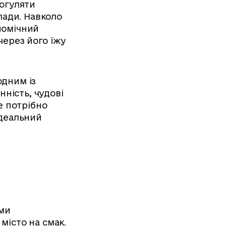
погуляти
клади. Навколо
номічний
через його їжу
одним із
нність, чудові
е потрібно
ідеальний
ими
місто на смак.