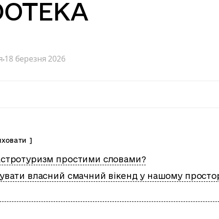
DOTEKA
я
18 березня 2026
иховати
астротуризм простими словами?
зувати власний смачний вікенд у нашому просто