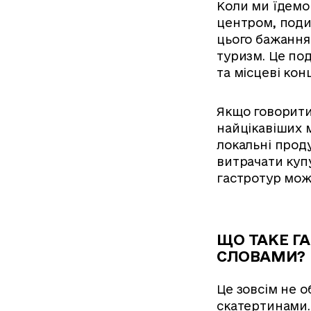
Коли ми їдемо 
центром, подив
цього бажання
туризм. Це под
та місцеві кон
Якщо говорити
найцікавіших м
локальні проду
витрачати купу
гастротур мож
ЩО ТАКЕ Г
СЛОВАМИ?
Це зовсім не о
скатертинами. 