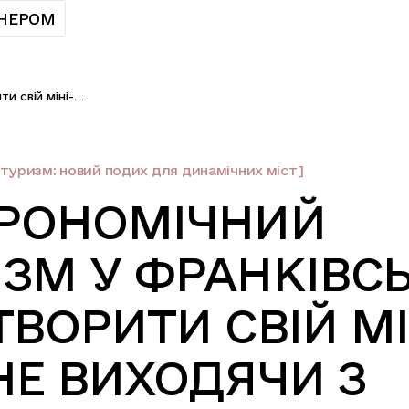
ТНЕРОМ
Гастрономічний туризм у Франківську: як створити свій міні-тур не виходячи з Foodoteka
туризм: новий подих для динамічних міст]
ТРОНОМІЧНИЙ
ЗМ У ФРАНКІВСЬ
ТВОРИТИ СВІЙ МІ
НЕ ВИХОДЯЧИ З