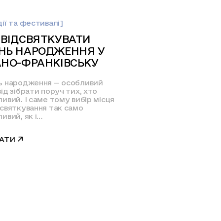
ії та фестивалі]
 ВІДСВЯТКУВАТИ
НЬ НАРОДЖЕННЯ У
АНО-ФРАНКІВСЬКУ
ь народження — особливий
ід зібрати поруч тих, хто
ивий. І саме тому вибір місця
 святкування так само
ивий, як і…
АТИ