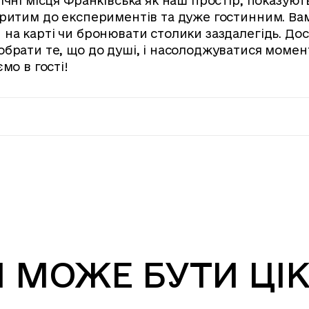
ічні місця Франківська як наш простір, показуют
критим до експериментів та дуже гостинним. Ва
 на карті чи бронювати столики заздалегідь. До
обрати те, що до душі, і насолоджуватися момен
мо в гості!
 МОЖЕ БУТИ ЦІ