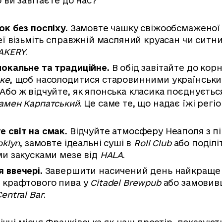
 ви завітаєте до нас?
ок без поспіху.
Замовте чашку свіжообсмаженої
неї візьміть справжній масляний круасан чи ситн
BAKERY
.
окальне та традиційне.
В обід завітайте до кор
ке
, щоб насолодитися старовинними українськ
Або ж відчуйте, як японська класика поєднуєтьс
амен Карпатський
. Це саме те, що надає їжі регі
 світ на смак.
Відчуйте атмосферу Неаполя з пі
oklyn
, замовте ідеальні суші в
Roll Club
або поділі
ми закусками мезе від
HALA
.
 ввечері.
Завершити насичений день найкраще 
 крафтового пива у
Citadel Brewpub
або замовив
entral Bar
.