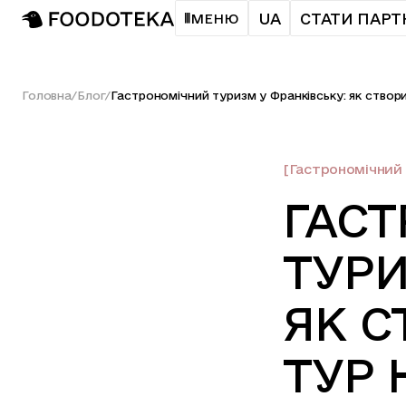
UA
СТАТИ ПАР
МЕНЮ
Головна
/
Блог
/
[Гастрономічний 
ГАС
ТУРИ
ЯК С
ТУР 