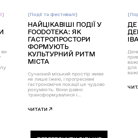
ї]
[Події та фестивалі]
[Под
НАЙЦІКАВІШІ ПОДІЇ У
ДЕ
И
FOODOTEKA: ЯК
ДЕ
ГАСТРОПРОСТОРИ
ІВ
ФОРМУЮТЬ
 ви
Ден
КУЛЬТУРНИЙ РИТМ
у
прив
МІСТА
важл
олу
для
важл
Сучасний міський простір живе
не лише їжею, і прогресивні
гастрономічні локації це чудово
ЧИТ
розуміють. Вони давно
трансформувалися і…
ЧИТАТИ