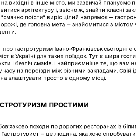
на вихідні в інше місто, ми зазвичай плануємо 
итися архітектуру і, звісно ж, знайти класні за
 “смачно поїсти” виріс цілий напрямок — гастро
орожі, де головна мета — знайомитися з містом 
цепти.
 про гастротуризм Івано-Франківськ сьогодні є 
іст в Україні для таких поїздок. Тут є щира гости
кти і безліч смаків. І найприємніше те, що вам н
 часу на переїзди між різними закладами. Свій 
на влаштувати просто в одному місці.
АСТРОТУРИЗМ ПРОСТИМИ
бов’язково походи по дорогих ресторанах із біл
Гастротурист — це людина, яка хоче спробувати 