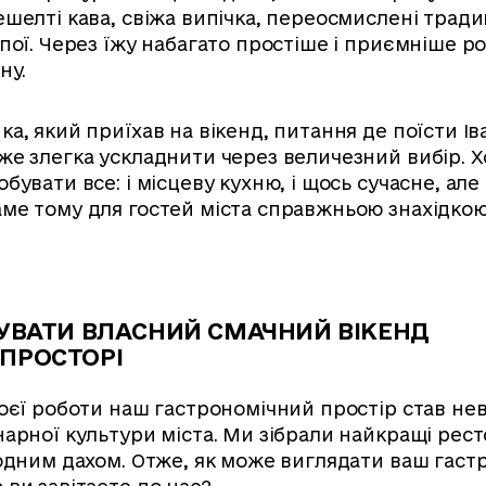
ешелті кава, свіжа випічка, переосмислені тради
пої. Через їжу набагато простіше і приємніше р
ну.
а, який приїхав на вікенд, питання де поїсти Ів
же злегка ускладнити через величезний вибір. Х
бувати все: і місцеву кухню, і щось сучасне, але
ме тому для гостей міста справжньою знахідкою
ЗУВАТИ ВЛАСНИЙ СМАЧНИЙ ВІКЕНД
ПРОСТОРІ
воєї роботи наш гастрономічний простір став не
нарної культури міста. Ми зібрали найкращі рес
 одним дахом. Отже, як може виглядати ваш гас