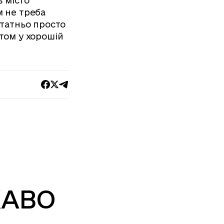
ь місто
м не треба
статньо просто
том у хорошій
КАВО