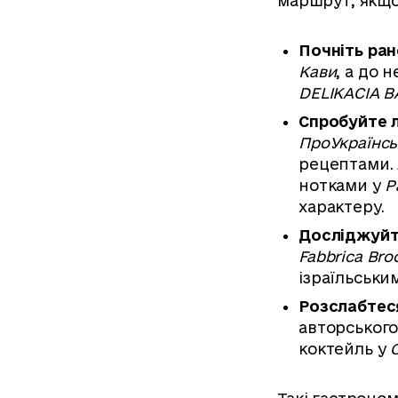
маршрут, якщо
Почніть ран
Кави
, а до 
DELIKACIA 
Спробуйте л
ПроУкраїнсь
рецептами. 
нотками у
Р
характеру.
Досліджуйте
Fabbrica Bro
ізраїльськи
Розслабтеся
авторського
коктейль у
C