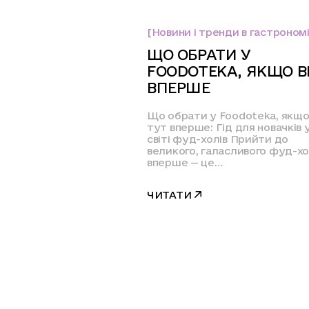
[Новини і тренди в гастрономі
ЩО ОБРАТИ У
FOODOTEKA, ЯКЩО В
ВПЕРШЕ
Що обрати у Foodoteka, якщо
тут вперше: Гід для новачків 
світі фуд-холів Прийти до
великого, галасливого фуд-х
вперше — це…
ЧИТАТИ