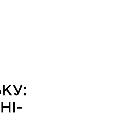
КУ:
НІ-