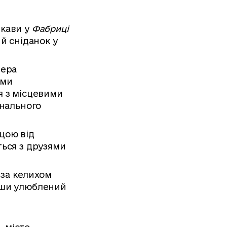
 кави у
Фабриці
ий сніданок у
нера
ими
я з місцевими
онального
цою від
ться з друзями
за келихом
ши улюблений