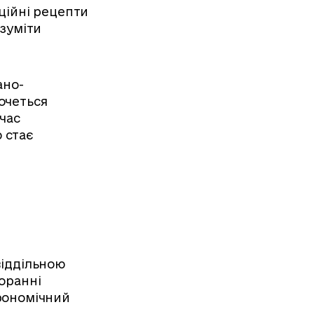
ційні рецепти
озуміти
ано-
очеться
 час
 стає
віддільною
торанні
трономічний