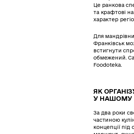
Це ранкова сп
та крафтові на
характер регіо
Для мандрівник
Франківськ мо
встигнути спро
обмежений. Са
Foodoteka.
ЯК ОРГАНІ
У НАШОМУ 
За два роки с
частиною кулі
концепції під